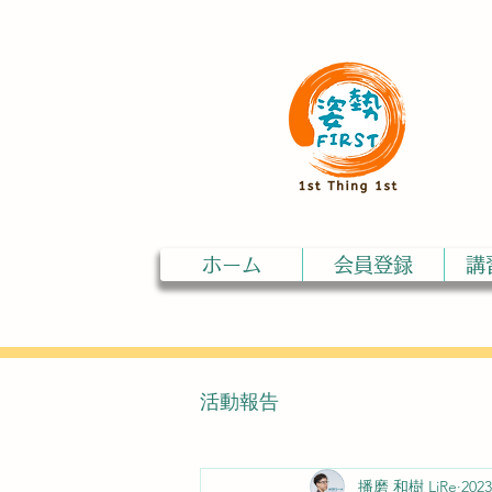
ホーム
会員登録
講
活動報告
播磨 和樹 LiRe
202