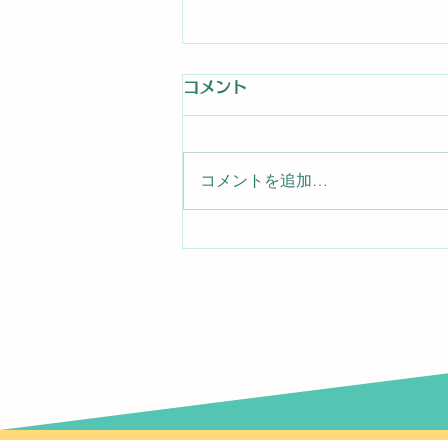
コメント
コメントを追加…
Lov-a-Ball Basic 認定講習
会 2026年9月27日（日）
に兵庫会場で開催