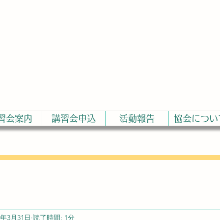
FIR
姿勢
​
一般社団法人
習会案内
講習会申込
活動報告
協会につい
3年3月31日
読了時間: 1分